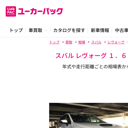
トップ
車買取
カタログを探す
新車情報
中古
トップ
買取
相場
スバル
レヴォーグ
スバル レヴォーグ １．
年式や走行距離ごとの相場表か