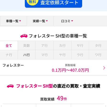
査定依頼スタート
無料
車種一覧
実績一覧
口コミ
フォレスター SH型の車種一覧
全て
英数
ア行
カ行
サ行
タ行
ナ行
ハ行
マ行
ヤ行
ラ行
ワ行
フォレスター
買取相場
0.1万円〜
407.0万円
フォレスター SH型
の直近の買取・査定実績
49
件
買取実績