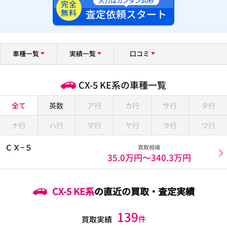
入力はカンタン30秒
完全
査定依頼スタート
無料
車種一覧
実績一覧
口コミ
CX-5 KE系の車種一覧
全て
英数
ア行
カ行
サ行
タ行
ナ行
ハ行
マ行
ヤ行
ラ行
ワ行
ＣＸ−５
買取相場
35.0万円〜
340.3万円
CX-5 KE系
の直近の買取・査定実績
139
件
買取実績