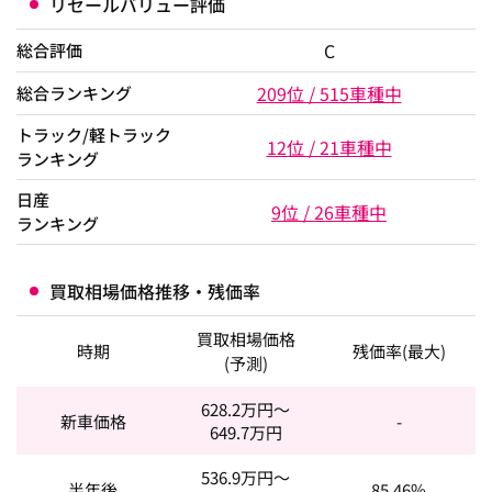
リセールバリュー評価
C
総合評価
209位 / 515車種中
総合ランキング
トラック/軽トラック
12位 / 21車種中
ランキング
日産
9位 / 26車種中
ランキング
買取相場価格推移・残価率
買取相場価格
時期
残価率(最大)
(予測)
628.2
万円～
新車価格
-
649.7
万円
536.9
万円～
半年後
85.46%