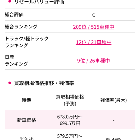
リセールバリュー評価
C
総合評価
209位 / 515車種中
総合ランキング
トラック/軽トラック
12位 / 21車種中
ランキング
日産
9位 / 26車種中
ランキング
買取相場価格推移・残価率
買取相場価格
時期
残価率(最大)
(予測)
678.0
万円～
新車価格
-
699.5
万円
579.5
万円～
半年後
85.46%