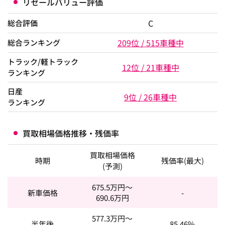
リセールバリュー評価
C
総合評価
209位 / 515車種中
総合ランキング
トラック/軽トラック
12位 / 21車種中
ランキング
日産
9位 / 26車種中
ランキング
買取相場価格推移・残価率
買取相場価格
時期
残価率(最大)
(予測)
675.5
万円～
新車価格
-
690.6
万円
577.3
万円～
半年後
85.46%