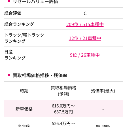
リセールバリュー評価
C
総合評価
209位 / 515車種中
総合ランキング
トラック/軽トラック
12位 / 21車種中
ランキング
日産
9位 / 26車種中
ランキング
買取相場価格推移・残価率
買取相場価格
時期
残価率(最大)
(予測)
616.0
万円～
新車価格
-
637.5
万円
526.4
万円～
半年後
85.46%