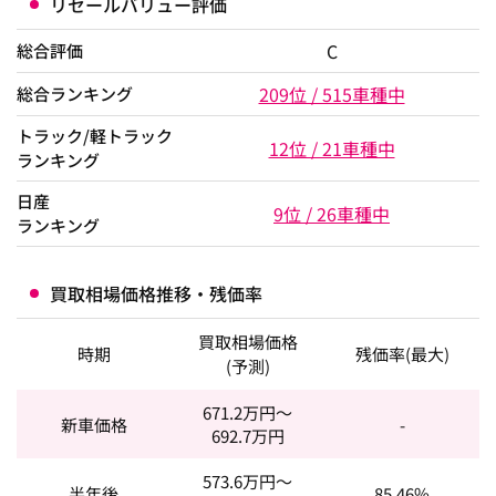
リセールバリュー評価
C
総合評価
209位 / 515車種中
総合ランキング
トラック/軽トラック
12位 / 21車種中
ランキング
日産
9位 / 26車種中
ランキング
買取相場価格推移・残価率
買取相場価格
時期
残価率(最大)
(予測)
671.2
万円～
新車価格
-
692.7
万円
573.6
万円～
半年後
85.46%