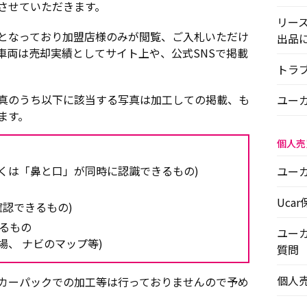
させていただきます。
リー
となっており加盟店様のみが閲覧、ご入札いただけ
出品
車両は売却実績としてサイト上や、公式SNSで掲載
トラ
真のうち以下に該当する写真は加工しての掲載、も
ユー
ます。
個人売
くは「鼻と口」が同時に認識できるもの)
ユー
Uca
確認できるもの)
るもの
ユー
場、 ナビのマップ等)
質問
個人
カーパックでの加工等は行っておりませんので予め