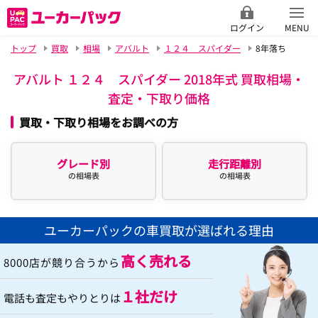
ログイン
MENU
トップ
買取
相場
アバルト
１２４ スパイダー
8年落ち
アバルト １２４ スパイダー 2018年式 買取相場・
査定・下取り価格
買取・下取り相場をお調べの方
グレード別
走行距離別
の相場表
の相場表
ユーカーパックの車買取が選ばれる理由
高く売れる
8000店が競り合うから
１社だけ
電話も査定もやりとりは