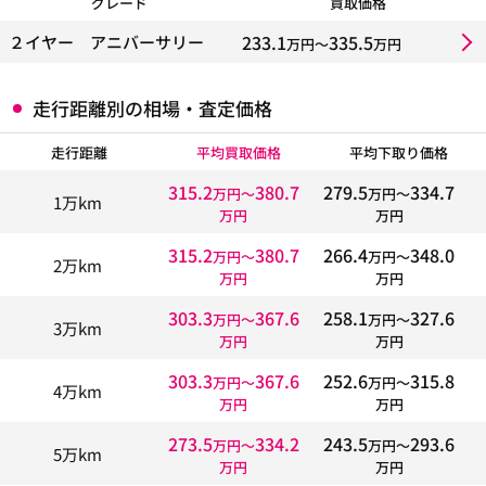
グレード
買取価格
233.1
335.5
２イヤー アニバーサリー
万円〜
万円
走行距離別の相場・査定価格
走行距離
平均買取価格
平均下取り価格
315.2
380.7
279.5
334.7
万円〜
万円〜
1万km
万円
万円
315.2
380.7
266.4
348.0
万円〜
万円〜
2万km
万円
万円
303.3
367.6
258.1
327.6
万円〜
万円〜
3万km
万円
万円
303.3
367.6
252.6
315.8
万円〜
万円〜
4万km
万円
万円
273.5
334.2
243.5
293.6
万円〜
万円〜
5万km
万円
万円