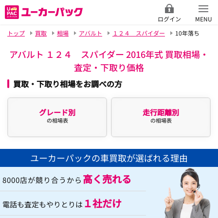
ログイン
MENU
トップ
買取
相場
アバルト
１２４ スパイダー
10年落ち
アバルト １２４ スパイダー 2016年式 買取相場・
査定・下取り価格
買取・下取り相場をお調べの方
グレード別
走行距離別
の相場表
の相場表
ユーカーパックの車買取が選ばれる理由
高く売れる
8000店が競り合うから
１社だけ
電話も査定もやりとりは