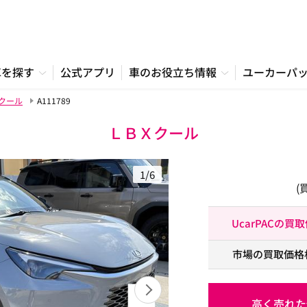
車を探す
公式アプリ
車のお役立ち情報
ユーカーパ
クール
A111789
ＬＢＸクール
1/6
(
UcarPACの買
市場の買取価格
高く売れた