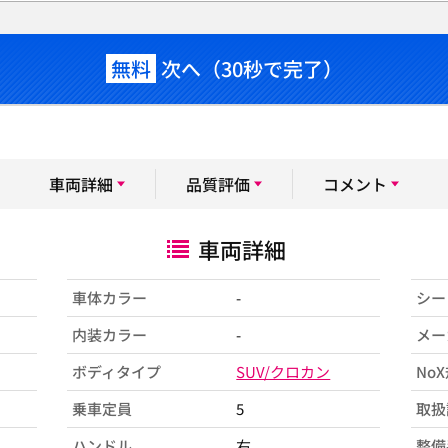
無料
次へ（30秒で完了）
車両詳細
品質評価
コメント
車両詳細
車体カラー
-
シー
内装カラー
-
メー
ボディタイプ
SUV/クロカン
No
乗車定員
5
取扱
ハンドル
右
整備