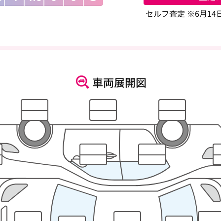
セルフ査定 ※6月1
車両展開図