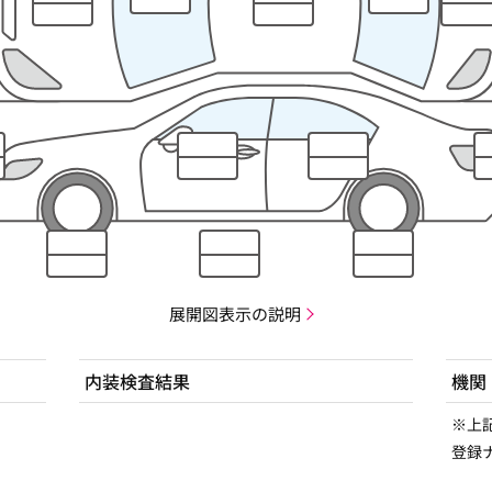
展開図表示の説明
内装検査結果
機関
※上
登録ナ