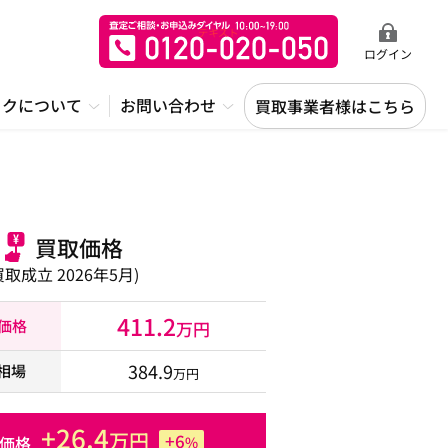
ログイン
ックについて
お問い合わせ
買取事業者様はこちら
買取価格
買取成立 2026年5月)
411.2
取価格
万円
384.9
相場
万円
+26.4
万円
+6
価格
%