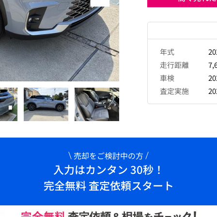
年式
2
走行距離
7,
車検
2
査定実施
2
売却をご検討中の方
入力はカンタン 30秒！
完全無料 査定依頼スタート