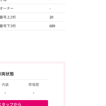
オーナー
-
番号上2桁
20
番号下3桁
689
車両状態
内装
修復歴
-
-
スタッフから