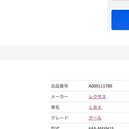
出品番号
A000111789
メーカー
レクサス
車名
ＬＢＸ
グレード
クール
型式
6AA-MAYH15