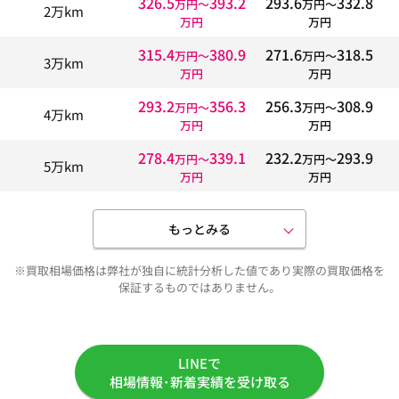
326.5
393.2
293.6
332.8
万円〜
万円〜
2万km
万円
万円
315.4
380.9
271.6
318.5
万円〜
万円〜
3万km
万円
万円
293.2
356.3
256.3
308.9
万円〜
万円〜
4万km
万円
万円
278.4
339.1
232.2
293.9
万円〜
万円〜
5万km
万円
万円
もっとみる
※買取相場価格は弊社が独自に統計分析した値であり実際の買取価格を
保証するものではありません。
LINEで
相場情報･新着実績を受け取る