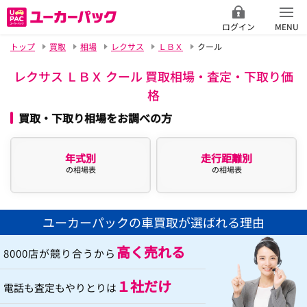
ログイン
MENU
トップ
買取
相場
レクサス
ＬＢＸ
クール
レクサス ＬＢＸ クール 買取相場・査定・下取り価
格
買取・下取り相場をお調べの方
年式別
走行距離別
の相場表
の相場表
ユーカーパックの車買取が選ばれる理由
高く売れる
8000店が競り合うから
１社だけ
電話も査定もやりとりは