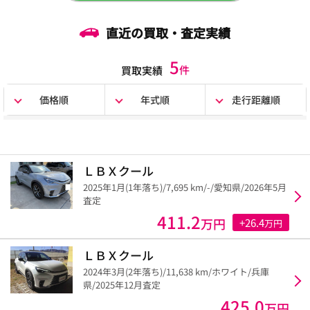
直近の買取・査定実績
5
件
買取実績
価格順
年式順
走行距離順
ＬＢＸクール
2025年1月(1年落ち)/7,695 km/-/愛知県/2026年5月
査定
411.2
万円
+26.4
万円
ＬＢＸクール
2024年3月(2年落ち)/11,638 km/ホワイト/兵庫
県/2025年12月査定
425.0
万円