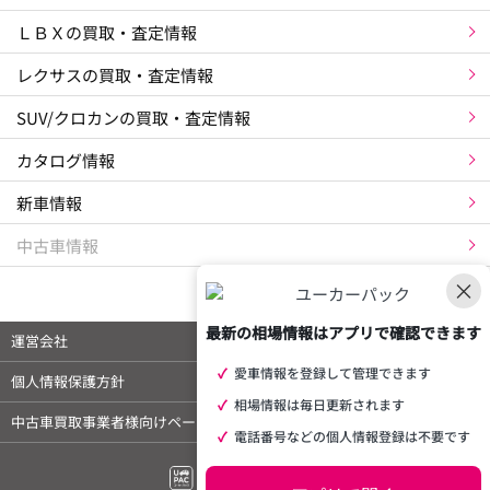
ＬＢＸの買取・査定情報
レクサスの買取・査定情報
SUV/クロカンの買取・査定情報
カタログ情報
新車情報
中古車情報
×
最新の相場情報はアプリで確認できます
運営会社
ご利用規約
✓
愛車情報を登録して管理できます
個人情報保護方針
特定商取引法に基づく表示
✓
相場情報は毎日更新されます
中古車買取事業者様向けページ
外部メディア 掲載情報
✓
電話番号などの個人情報登録は不要です