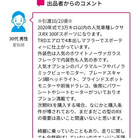
出品者からのコメント
※引渡10/21頃※
2020年式で3万キロ以内の人気車種レクサ
スRX 300Fスポーツになります。
30代 男性
TRDエアロで4本出しマフラーでスポーテ
愛知県
ィーに仕上がっています。
外装色は人気のホワイトノーヴァガラス
フレークで内装色も人気の赤です。
人気オプションのパノラマルーフやパノラ
ミックビューモニター、ブレードスキャ
ン3眼ヘッドライト、ブラインドスポット
モニターや前後ドラレコ、後席にパワー
シートやシートヒーターがついておりオ
プション満載です。
次期RXを購入する場合、なにかと購入条
件が噂されており、まだまだこの型のRX
の需要は高いこと間違いないと思います。
綺麗に乗っていたこともあり、走りに関し
ても全然飛ばしていないのでエンジン不調