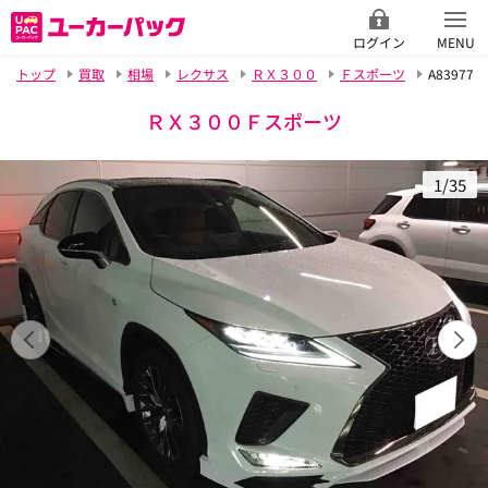
ログイン
MENU
トップ
買取
相場
レクサス
ＲＸ３００
Ｆスポーツ
A83977
ＲＸ３００Ｆスポーツ
1/35