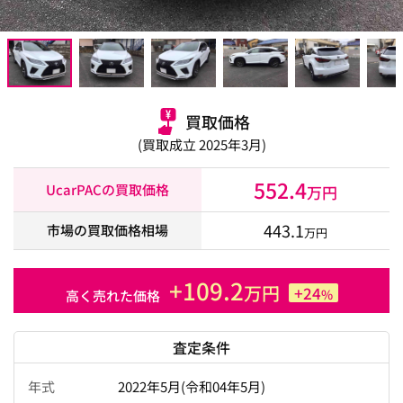
買取価格
(買取成立 2025年3月)
552.4
UcarPACの買取価格
万円
443.1
市場の買取価格相場
万円
+109.2
万円
+24
%
高く売れた価格
査定条件
年式
2022年5月(令和04年5月)