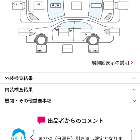
ワレ・ケ
A1
飛び石
ズレ
XX
A
車検対応
車検対応
展開図表示の説明
外装検査結果
内装検査結果
機関・その他重要事項
出品者からのコメント
※3/30（日曜日）引き渡し限定となりま