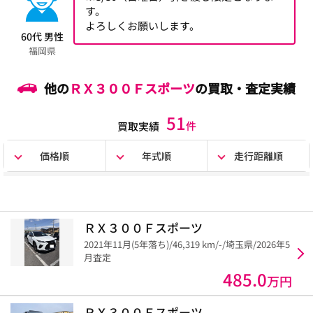
す。
よろしくお願いします。
60代 男性
福岡県
他の
ＲＸ３００Ｆスポーツ
の買取・査定実績
51
件
買取実績
価格順
年式順
走行距離順
ＲＸ３００Ｆスポーツ
2021年11月(5年落ち)/46,319 km/-/埼玉県/2026年5
月査定
485.0
万円
ＲＸ３００Ｆスポーツ