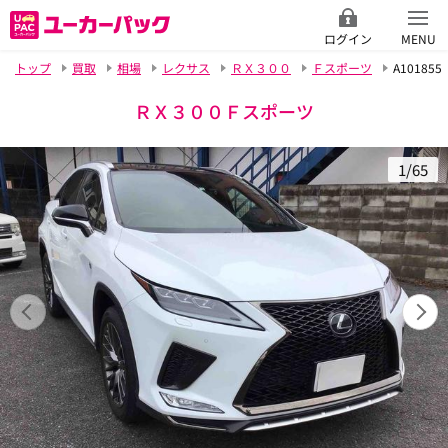
ログイン
MENU
トップ
買取
相場
レクサス
ＲＸ３００
Ｆスポーツ
A101855
ＲＸ３００Ｆスポーツ
1/65