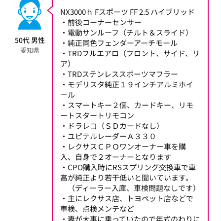
NX3000ｈ Fスポーツ FF 2.5 ハイブリッド
・前後コーナーセンサー
・電動サンルーフ（チルト＆スライド）
50代 男性
・純正同色フェンダーアーチモール
愛知県
・TRDフルエアロ（フロント、サイド、リ
ア）
・TRDステンレススポーツマフラー
・モデリスタ純正１９インチアルミホイ
ール
・スマートキー２個、カードキー、リモ
ートスタートリモコン
・ドラレコ（ＳＤカードなし）
・ユピテルレーダーＡ３３０
・レクサスＣＰＯワンオーナー車を購
入、自身で２オーナーとなります
・CPO購入時にRSスプリング交換車で車
高が純正より若干低いと聞いています。
（ディーラー入庫、車検問題なしです）
・主にレクサス店、トヨペット店などで
車検、点検メンテなど
・妻が大事に乗っていたので年式のわりに