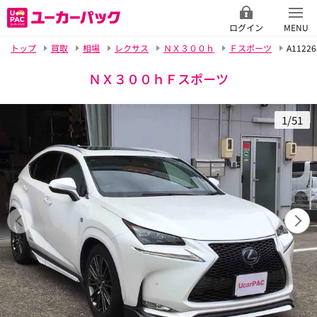
ログイン
MENU
トップ
買取
相場
レクサス
ＮＸ３００ｈ
Ｆスポーツ
A11226
ＮＸ３００ｈＦスポーツ
1/51