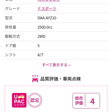
グレード
Ｆスポーツ
型式
DAA-AYZ10
排気量
2500.0cc
駆動方式
2WD
ドア数
5
シフト
A/T
すべて表示する
品質評価・車両点検
4