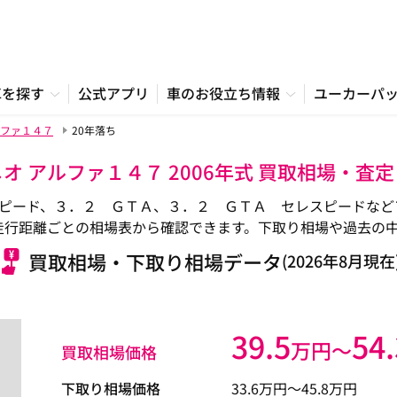
車を探す
公式アプリ
車のお役立ち情報
ユーカーパ
ファ１４７
20年落ち
オ アルファ１４７ 2006年式 買取相場・査
ード、３．２ ＧＴＡ、３．２ ＧＴＡ セレスピードなどアルフ
や走行距離ごとの相場表から確認できます。下取り相場や過去の
買取相場・下取り相場データ
(2026年8月現在
39.5
54.
万円〜
買取相場価格
下取り相場価格
33.6
万円〜
45.8
万円