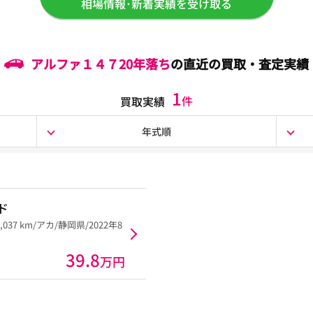
相場情報･新着実績を受け取る
アルファ１４７
20年落ち
の直近の買取・査定実績
1
件
買取実績
年式順
ド
8,037 km/アカ/静岡県/2022年8
39.8
万円