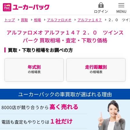
ログイン
MENU
トップ
買取
相場
アルファロメオ
アルファ１４７
２．０ ツイ
アルファロメオ アルファ１４７ ２．０ ツインス
パーク 買取相場・査定・下取り価格
買取・下取り相場をお調べの方
年式別
走行距離別
の相場表
の相場表
ユーカーパックの車買取が選ばれる理由
高く売れる
8000店が競り合うから
１社だけ
電話も査定もやりとりは