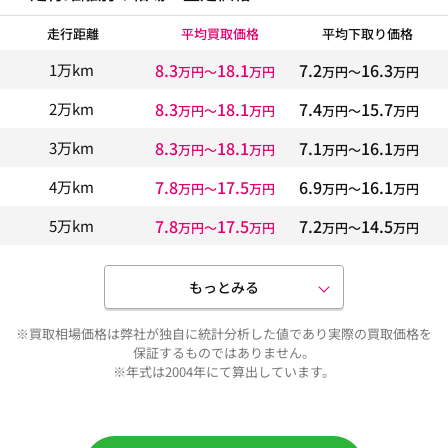
走行距離
平均買取価格
平均下取り価格
8.3
18.1
7.2
16.3
1万km
万円〜
万円
万円〜
万円
8.3
18.1
7.4
15.7
2万km
万円〜
万円
万円〜
万円
8.3
18.1
7.1
16.1
3万km
万円〜
万円
万円〜
万円
7.8
17.5
6.9
16.1
4万km
万円〜
万円
万円〜
万円
7.8
17.5
7.2
14.5
5万km
万円〜
万円
万円〜
万円
もっとみる
※買取相場価格は弊社が独自に統計分析した値であり実際の買取価格を
保証するものではありません。
※年式は2004年にて算出しています。