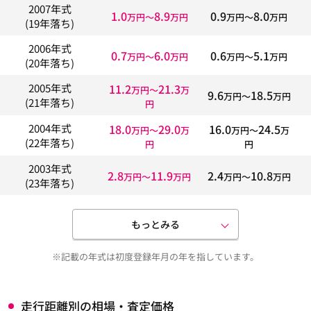
2007年式
1.0
8.9
0.9
8.0
万円〜
万円
万円〜
万円
(19年落ち)
2006年式
0.7
6.0
0.6
5.1
万円〜
万円
万円〜
万円
(20年落ち)
11.2
21.3
2005年式
万円〜
万
9.6
18.5
万円〜
万円
(21年落ち)
円
18.0
29.0
16.0
24.5
2004年式
万円〜
万
万円〜
万
(22年落ち)
円
円
2003年式
2.8
11.9
2.4
10.8
万円〜
万円
万円〜
万円
(23年落ち)
もっとみる
※記載の年式は初度登録年月の年を指しています。
走行距離別の相場・査定価格