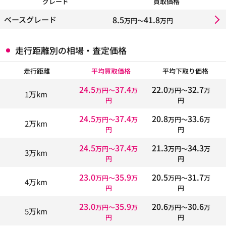
グレード
買取価格
8.5
41.8
ベースグレード
万円〜
万円
走行距離別の相場・査定価格
走行距離
平均買取価格
平均下取り価格
24.5
37.4
22.0
32.7
万円〜
万
万円〜
万
1万km
円
円
24.5
37.4
20.8
33.6
万円〜
万
万円〜
万
2万km
円
円
24.5
37.4
21.3
34.3
万円〜
万
万円〜
万
3万km
円
円
23.0
35.9
20.5
31.7
万円〜
万
万円〜
万
4万km
円
円
23.0
35.9
20.6
30.6
万円〜
万
万円〜
万
5万km
円
円