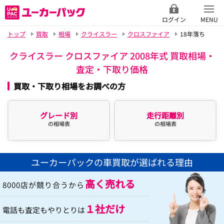
ログイン
MENU
トップ
買取
相場
クライスラー
クロスファイア
18年落ち
クライスラー クロスファイア 2008年式 買取相場・
査定・下取り価格
買取・下取り相場をお調べの方
グレード別
走行距離別
の相場表
の相場表
ユーカーパックの車買取が選ばれる理由
高く売れる
8000店が競り合うから
１社だけ
電話も査定もやりとりは