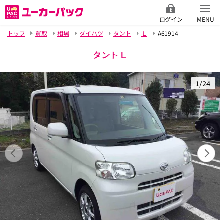
ログイン
MENU
トップ
買取
相場
ダイハツ
タント
Ｌ
A61914
タントＬ
1/24