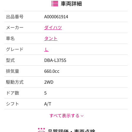
車両詳細
出品番号
A000061914
メーカー
ダイハツ
車名
タント
グレード
Ｌ
型式
DBA-L375S
排気量
660.0cc
駆動方式
2WD
ドア数
5
シフト
A/T
すべて表示する
品質評価・車両点検