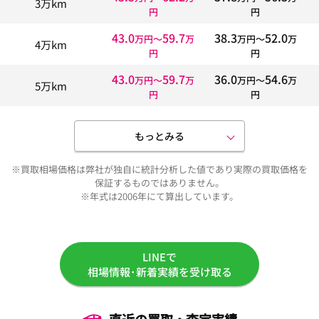
3万km
円
円
43.0
59.7
38.3
52.0
万円〜
万
万円〜
万
4万km
円
円
43.0
59.7
36.0
54.6
万円〜
万
万円〜
万
5万km
円
円
もっとみる
※買取相場価格は弊社が独自に統計分析した値であり実際の買取価格を
保証するものではありません。
※年式は2006年にて算出しています。
LINEで
相場情報･新着実績を受け取る
直近の買取・査定実績