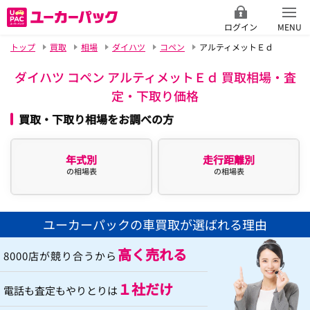
ログイン
MENU
トップ
買取
相場
ダイハツ
コペン
アルティメットＥｄ
ダイハツ コペン アルティメットＥｄ 買取相場・査
定・下取り価格
買取・下取り相場をお調べの方
年式別
走行距離別
の相場表
の相場表
ユーカーパックの車買取が選ばれる理由
高く売れる
8000店が競り合うから
１社だけ
電話も査定もやりとりは