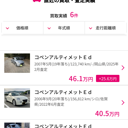
6
件
買取実績
価格順
年式順
走行距離順
コペンアルティメットＥｄ
2007年5月(19年落ち)/123,740 km/-/岡山県/2025年
2月査定
46.1
万円
+25.6
万円
コペンアルティメットＥｄ
2006年9月(20年落ち)/156,812 km/シロ/佐賀
県/2022年6月査定
40.5
万円
コペンアルティメットＥｄ