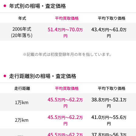
年式別の相場・査定価格
年式
平均買取価格
平均下取り価格
51.4
70.0
43.4
61.0
2006年式
万円〜
万
万円〜
万
(20年落ち)
円
円
※記載の年式は初度登録年月の年を指しています。
走行距離別の相場・査定価格
走行距離
平均買取価格
平均下取り価格
45.5
62.2
38.8
52.1
万円〜
万
万円〜
万
1万km
円
円
45.5
62.2
41.0
55.6
万円〜
万
万円〜
万
2万km
円
円
45.5
62.2
37.8
56.3
万円〜
万
万円〜
万