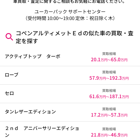
車買取・査定に関するご相談もお気軽にお電話ください。
ユーカーパック サポートセンター
（受付時間 10:00～19:00 定休：祝日除く木）
コペンアルティメットＥｄの似た車の買取・査
定を探す
買取相場
アクティブトップ ターボ
20.1
65.0
万円〜
万円
買取相場
ローブ
57.9
192.3
万円〜
万円
買取相場
セロ
61.6
187.1
万円〜
万円
買取相場
タンレザーエディション
17.2
57.3
万円〜
万円
２ｎｄ アニバーサリーエディショ
買取相場
21.8
46.9
ン
万円〜
万円