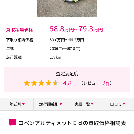
58.8
79.3
万円〜
万円
買取相場価格
下取り相場価格
50.0
万円〜
66.2
万円
年式
2006年(平成18年)
走行距離
2万km
査定満足度
4.8
2
（レビュー
）
件
年式別
走行距離別
実績一覧
口コミ
コペンアルティメットＥｄの買取価格相場表