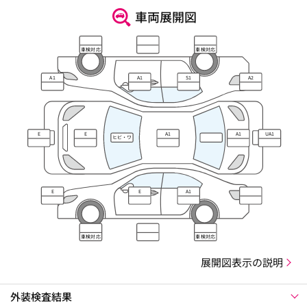
車両展開図
車検対応
車検対応
A1
A1
S1
A2
E
E
A1
A1
UA1
ヒビ・ワ
レ・キズ
E
E
A1
車検対応
車検対応
展開図表示の説明
外装検査結果