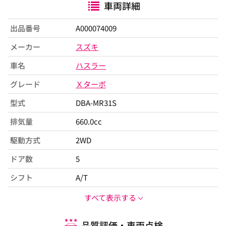
車両詳細
出品番号
A000074009
メーカー
スズキ
車名
ハスラー
グレード
Ｘターボ
型式
DBA-MR31S
排気量
660.0cc
駆動方式
2WD
ドア数
5
シフト
A/T
すべて表示する
品質評価・車両点検