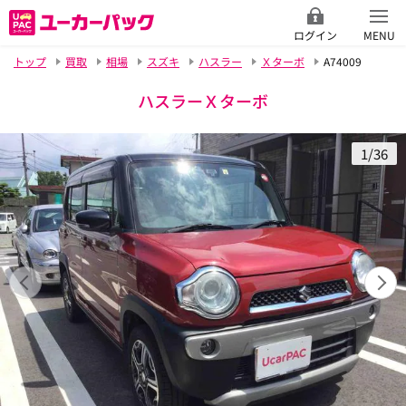
ログイン
MENU
トップ
買取
相場
スズキ
ハスラー
Ｘターボ
A74009
ハスラーＸターボ
1/36