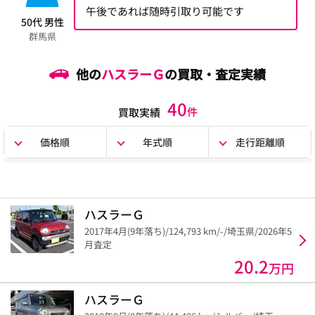
午後であれば随時引取り可能です
50代 男性
群馬県
他の
ハスラーＧ
の買取・査定実績
40
件
買取実績
価格順
年式順
走行距離順
ハスラーＧ
2017年4月(9年落ち)/124,793 km/-/埼玉県/2026年5
月査定
20.2
万円
ハスラーＧ