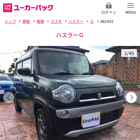
ログイン
MENU
トップ
買取
相場
スズキ
ハスラー
Ｇ
A82492
ハスラーＧ
1/45