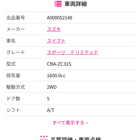
車両詳細
出品番号
A000052148
メーカー
スズキ
車名
スイフト
グレード
スポーツ Ｆリミテッド
型式
CBA-ZC31S
排気量
1600.0cc
駆動方式
2WD
ドア数
5
シフト
A/T
すべて表示する
品質評価・車両点検