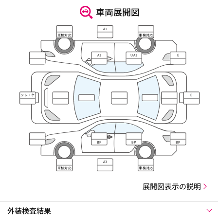
車両展開図
A1
車検対応
車検対応
A1
UA1
E
ワレ・ケ
E
ズレ
BP
BP
BP
A3
車検対応
車検対応
展開図表示の説明
外装検査結果