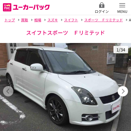
ログイン
MENU
トップ
買取
相場
スズキ
スイフト
スポーツ Ｆリミテッド
A
スイフトスポーツ Ｆリミテッド
1/34