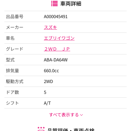
車両詳細
出品番号
A000045491
メーカー
スズキ
車名
エブリイワゴン
グレード
２ＷＤ ＪＰ
型式
ABA-DA64W
排気量
660.0cc
駆動方式
2WD
ドア数
5
シフト
A/T
すべて表示する
品質評価・車両点検