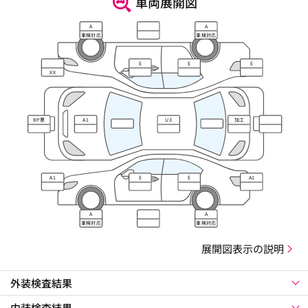
車両展開図
A
A
車検対応
車検対応
E
E
E
XX
BP悪
A1
U3
加工
A1
E
E
A1
A
A
車検対応
車検対応
展開図表示の説明
外装検査結果
内装検査結果