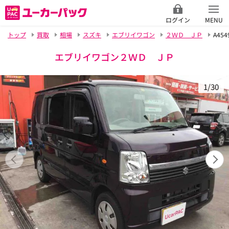
ログイン
MENU
トップ
買取
相場
スズキ
エブリイワゴン
２ＷＤ ＪＰ
A454
エブリイワゴン２ＷＤ ＪＰ
1/30