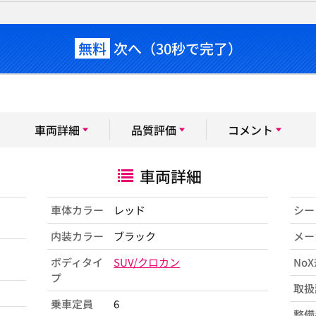
無料
次へ（30秒で完了）
車両詳細
品質評価
コメント
車両詳細
車体カラー
レッド
シー
内装カラー
ブラック
メー
ボディタイ
SUV/クロカン
No
プ
取扱
乗車定員
6
整備