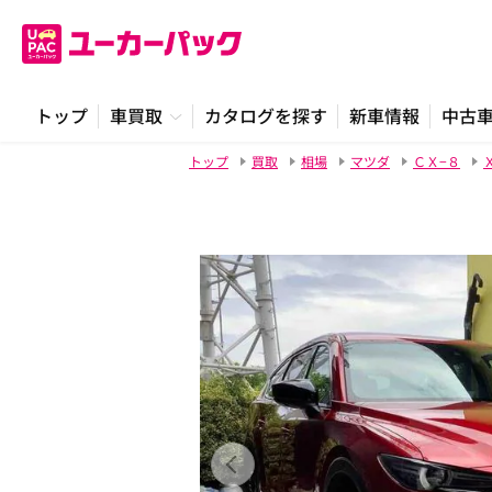
トップ
車買取
カタログを探す
新車情報
中古
トップ
買取
相場
マツダ
ＣＸ−８