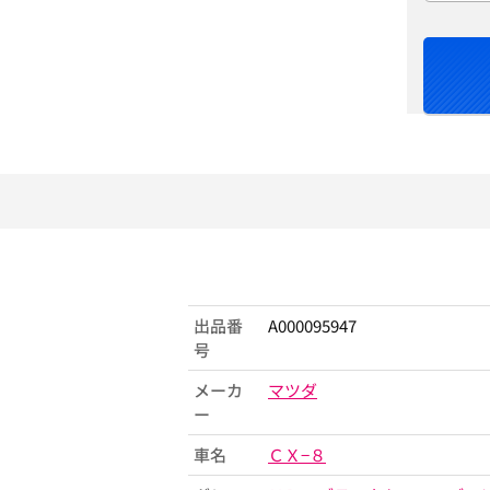
出品番
A000095947
号
メーカ
マツダ
ー
車名
ＣＸ−８