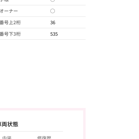
オーナー
◯
番号上2桁
36
番号下3桁
535
車両状態
内装
修復歴