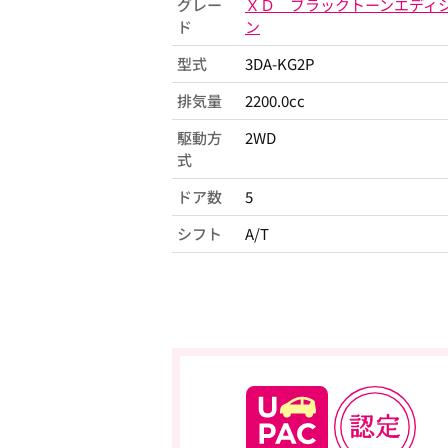
グレー
ＸＤ ブラックトーンエディ
ド
ン
型式
3DA-KG2P
排気量
2200.0cc
駆動方
2WD
式
ドア数
5
シフト
A/T