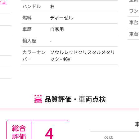
ショ
ハンドル
右
ワン
燃料
ディーゼル
車台
車歴
自家用
車台
輸入歴
-
カラーナン
ソウルレッドクリスタルメタリ
バー
ック - 46V
品質評価・車両点検
4
外装