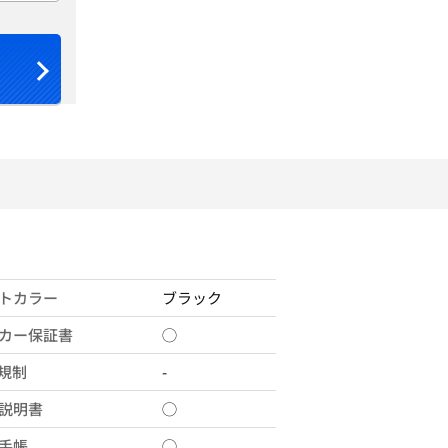
トカラー
ブラック
カー保証書
◯
X規制
-
説明書
◯
手帳
◯