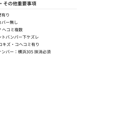
・その他重要事項
歴有り
カバー無し
フ ヘコミ複数
ントバンパー下ケズレ
 コキズ・コヘコミ有り
ンバー：横浜305 抹消必須