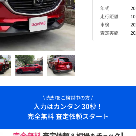
年式
2
走行距離
10
車検
2
査定実施
2
売却をご検討中の方
入力はカンタン 30秒！
完全無料 査定依頼スタート