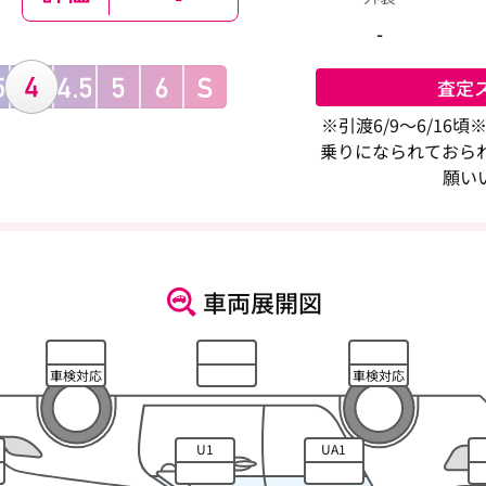
-
査定
※引渡6/9～6/16
乗りになられておら
願い
車両展開図
車検対応
車検対応
U1
UA1