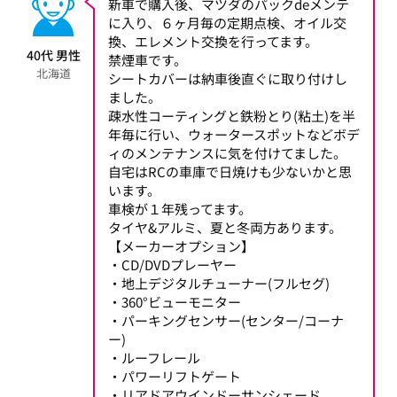
新車で購入後、マツダのパックdeメンテ
に入り、６ヶ月毎の定期点検、オイル交
換、エレメント交換を行ってます。
40代 男性
禁煙車です。
北海道
シートカバーは納車後直ぐに取り付けし
ました。
疎水性コーティングと鉄粉とり(粘土)を半
年毎に行い、ウォータースポットなどボデ
ィのメンテナンスに気を付けてました。
自宅はRCの車庫で日焼けも少ないかと思
います。
車検が１年残ってます。
タイヤ&アルミ、夏と冬両方あります。
【メーカーオプション】
・CD/DVDプレーヤー
・地上デジタルチューナー(フルセグ)
・360°ビューモニター
・パーキングセンサー(センター/コーナ
ー)
・ルーフレール
・パワーリフトゲート
・リアドアウインドーサンシェード