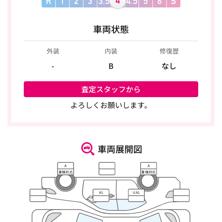
車両状態
外装
内装
修復歴
-
B
なし
査定スタッフから
よろしくお願いします。
車両展開図
A
A
車検対応
車検対応
A1
UA1