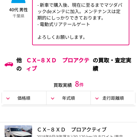
- 新車で購入後、現在に至るまでマツダパ
40代 男性
ックdeメンテに加入。メンテナンスは定
千葉県
期的にしっかりできております。
- 電動式リアテールゲート
よろしくお願いします。
他
ＣＸ−８ＸＤ プロアクテ
の買取・査定実
の
ィブ
績
8
件
買取実績
価格順
年式順
走行距離順
ＣＸ−８ＸＤ プロアクティブ
2018年9月(8年落ち)/30,120 km/Ｐホワイト/東京