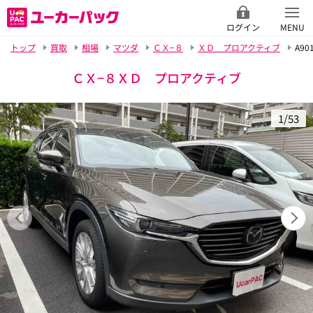
ログイン
MENU
トップ
買取
相場
マツダ
ＣＸ−８
ＸＤ プロアクティブ
A90
ＣＸ−８ＸＤ プロアクティブ
1/53