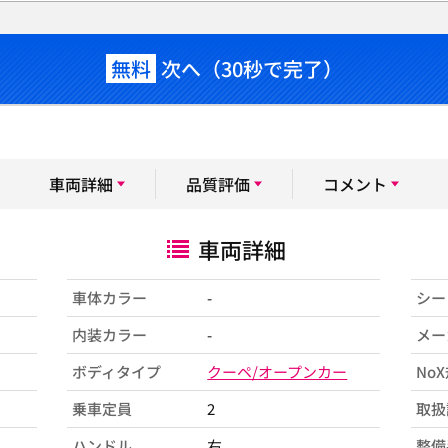
無料
次へ（30秒で完了）
車両詳細
品質評価
コメント
車両詳細
車体カラー
-
シー
内装カラー
-
メー
ボディタイプ
クーペ/オープンカー
No
乗車定員
2
取扱
ハンドル
右
整備