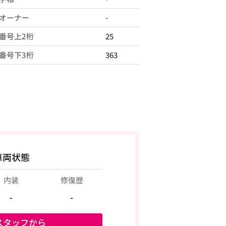
オーナー
-
番号上2桁
25
番号下3桁
363
車両状態
内装
修復歴
-
-
スタッフから