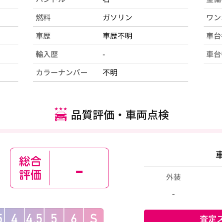
燃料
ガソリン
ワン
車歴
車歴不明
車台
輸入歴
-
車台
カラーナンバー
不明
品質評価・車両点検
-
外装
-
査定