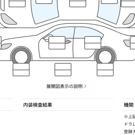
展開図表示の説明
内装検査結果
機関
※上
ドラ
登録ナ