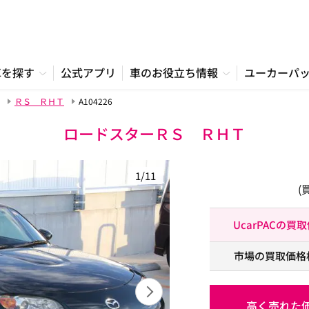
車を探す
公式アプリ
車のお役立ち情報
ユーカーパ
ＲＳ ＲＨＴ
A104226
ロードスターＲＳ ＲＨＴ
1/11
(
UcarPACの買
市場の買取価格
高く売れた