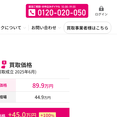
ログイン
ックについて
お問い合わせ
買取事業者様はこちら
買取価格
買取成立 2025年6月)
89.9
取価格
万円
44.9
相場
万円
+45.0
万円
+100
価格
%