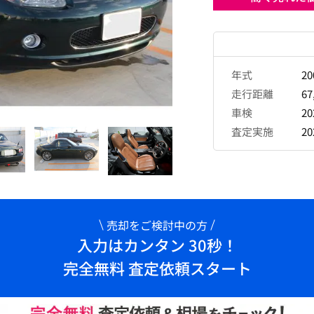
年式
2
走行距離
67
車検
2
査定実施
2
売却をご検討中の方
入力はカンタン 30秒！
完全無料 査定依頼スタート