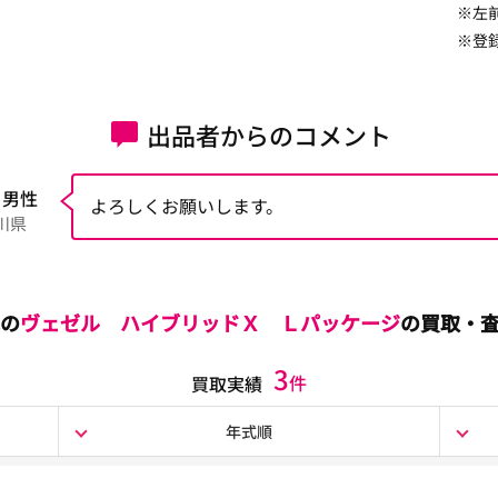
※左
※登録
出品者からのコメント
 男性
よろしくお願いします。
川県
の
ヴェゼル ハイブリッドＸ Ｌパッケージ
の買取・
3
件
買取実績
年式順