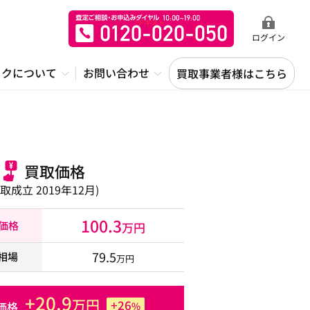
ログイン
ックについて
お問い合わせ
買取事業者様はこちら
買取価格
買取成立 2019年12月)
100.3
取価格
万円
79.5
相場
万円
+20.9
万円
+26
価格
%