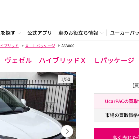
車を探す
公式アプリ
車のお役立ち情報
ユーカーパ
イブリッド
Ｘ Ｌパッケージ
A63000
ヴェゼル ハイブリッドＸ Ｌパッケージ
1/50
(
UcarPACの買
市場の買取価格
高く売れた