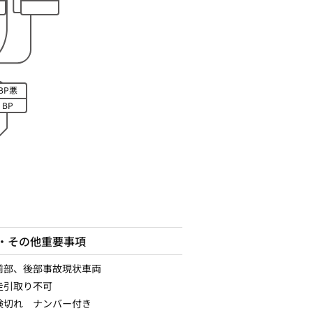
BP悪
BP
・その他重要事項
前部、後部事故現状車両
走引取り不可
検切れ ナンバー付き