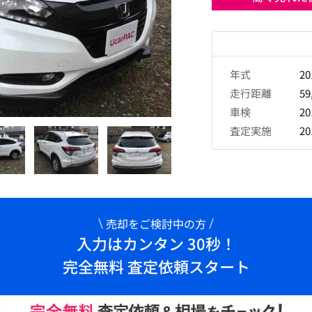
年式
2
走行距離
59
車検
2
査定実施
2
売却をご検討中の方
入力はカンタン 30秒！
完全無料 査定依頼スタート