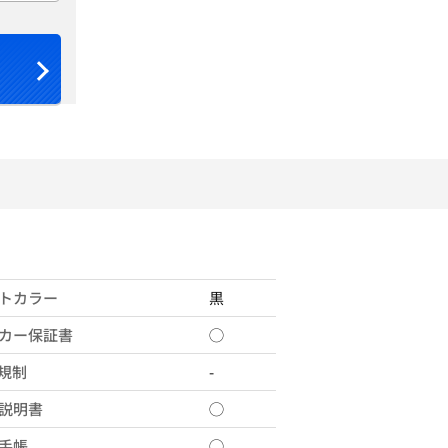
トカラー
黒
カー保証書
◯
X規制
-
説明書
◯
手帳
◯