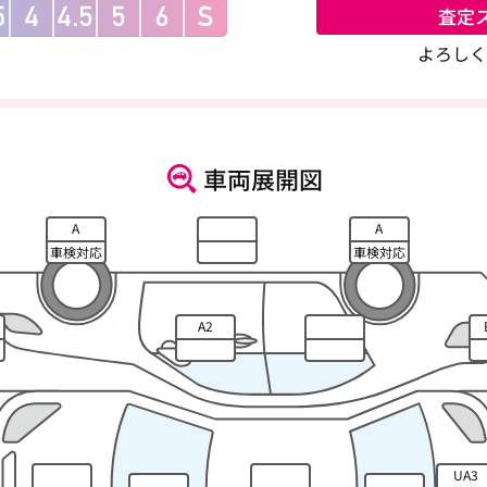
査定
よろしく
車両展開図
A
A
車検対応
車検対応
A2
UA3