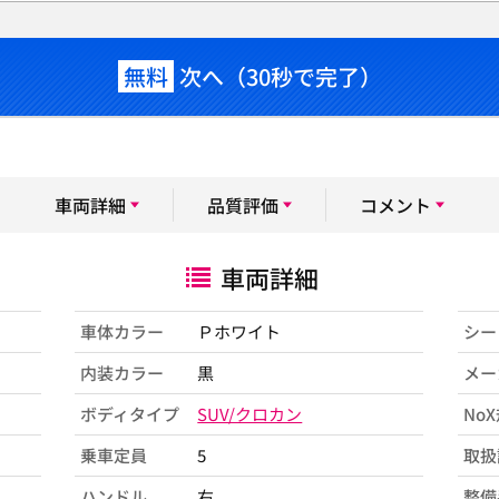
無料
次へ（30秒で完了）
車両詳細
品質評価
コメント
車両詳細
車体カラー
Ｐホワイト
シー
内装カラー
黒
メー
ボディタイプ
SUV/クロカン
No
乗車定員
5
取扱
ハンドル
右
整備