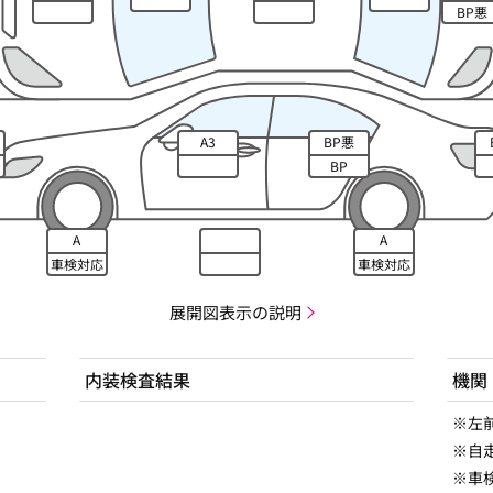
BP悪
A3
BP悪
BP
A
A
車検対応
車検対応
展開図表示の説明
内装検査結果
機関
※左
※自
※車