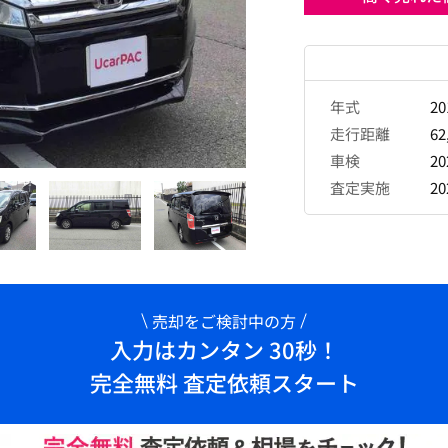
年式
2
走行距離
62
車検
2
査定実施
2
売却をご検討中の方
入力はカンタン 30秒！
完全無料 査定依頼スタート