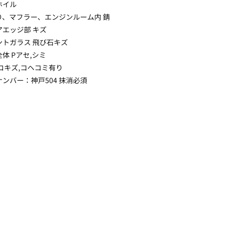
ホイル
り、マフラー、エンジンルーム内 錆
アエッジ部 キズ
ントガラス 飛び石キズ
体 Pアセ,シミ
コキズ,コヘコミ有り
ンバー：神戸504 抹消必須