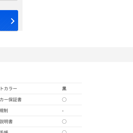
トカラー
黒
カー保証書
◯
X規制
-
説明書
◯
手帳
◯