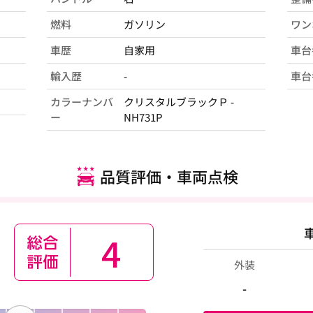
燃料
ガソリン
ワン
車歴
自家用
車台
輸入歴
-
車台
カラーナンバ
クリスタルブラックＰ -
ー
NH731P
品質評価・車両点検
4
外装
-