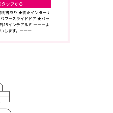
スタッフから
明書あり ★純正インターナ
側パワースライドドア ★バッ
社外15インチアルミ ーーーよ
いします。ーーー