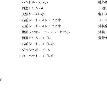
・ハンドル - スレ小
社外
・荷室トリム - A
下廻
・天張り - スレ小
各ド
・右前シート - スレ・ヒビ小
フロ
・左前シート - スレ・ヒビ小
外装全
・後部(2nd)シート - スレ・ヒビ小
外装 
・荷室トリム - ヨゴレ
登録ナ
・右前シート - ヨゴレ小
・ダッシュボード - A
・カーペット - ヨゴレ中
ズ