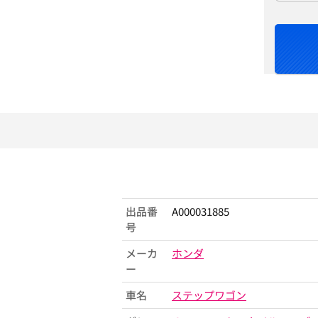
出品番
A000031885
号
メーカ
ホンダ
ー
車名
ステップワゴン