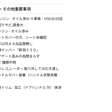
・その他重要事項
エンジン - オイル滲み ※車検：H30/8/29迄
回りサビ,腐食大
ジン - オイル滲み
ートカバー付き、シート未確認
年以内ＡＡ出品歴無し
録ナンバー「新潟５３０」
ヤゲート歪みの為閉まらず
ビ 種類不明
ラレコ,レーダー 取り外しての引き渡し
ンドルカバー装着（ハンドル状態未確
トリム - 加工（ドアハンドル 欠） 抹消