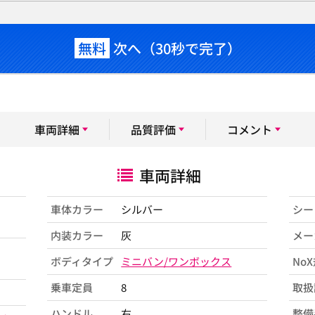
無料
次へ（30秒で完了）
車両詳細
品質評価
コメント
車両詳細
車体カラー
シルバー
シー
内装カラー
灰
メー
ボディタイプ
ミニバン/ワンボックス
No
乗車定員
8
取扱
ハンドル
右
整備