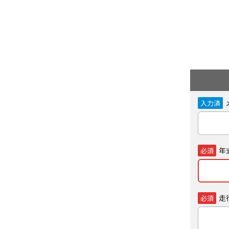
入力済
年
必須
走
必須