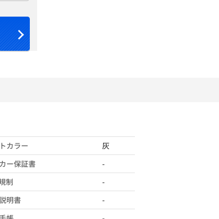
トカラー
灰
カー保証書
-
X規制
-
説明書
-
手帳
-