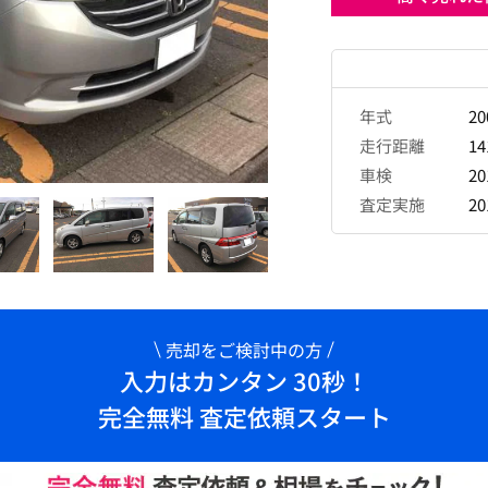
年式
2
走行距離
14
車検
2
査定実施
2
売却をご検討中の方
入力はカンタン 30秒！
完全無料 査定依頼スタート