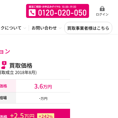
ログイン
ックについて
お問い合わせ
買取事業者様はこちら
ョン
買取価格
買取成立 2018年8月)
3.6
取価格
万円
-
相場
万円
+2.5
万円
+242
価格
%