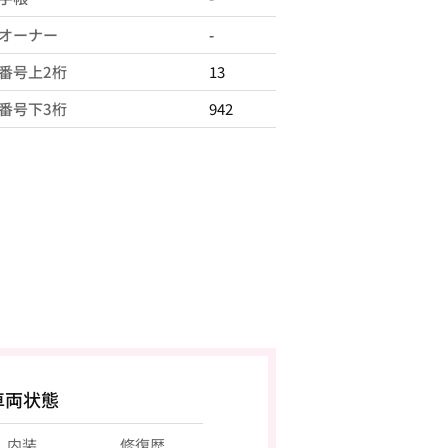
オーナー
-
番号上2桁
13
番号下3桁
942
車両状態
内装
修復歴