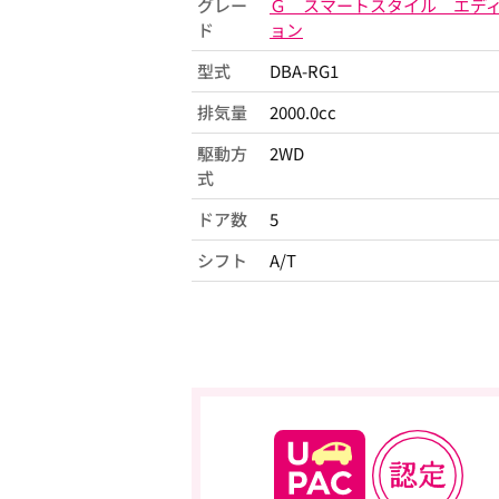
グレー
Ｇ スマートスタイル エデ
ド
ョン
型式
DBA-RG1
排気量
2000.0cc
駆動方
2WD
式
ドア数
5
シフト
A/T