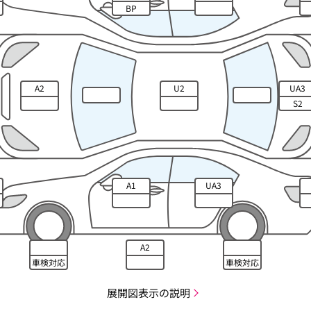
BP
A2
U2
UA3
S2
A1
UA3
A2
車検対応
車検対応
展開図表示の説明