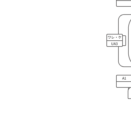
ワレ・ケ
ズレ
UA3
A1