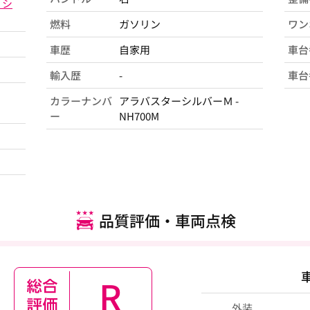
ィシ
燃料
ガソリン
ワン
車歴
自家用
車台
輸入歴
-
車台
カラーナンバ
アラバスターシルバーＭ -
ー
NH700M
品質評価・車両点検
R
外装