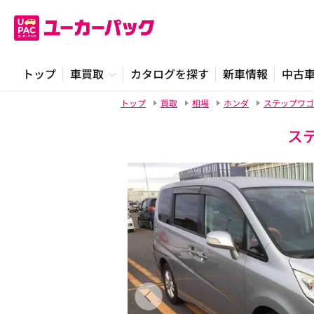
トップ
車買取
カタログを探す
新車情報
中古
トップ
買取
相場
ホンダ
ステップワゴ
ス