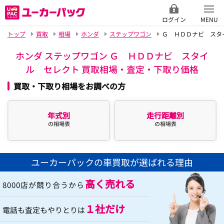
ログイン
MENU
トップ
買取
相場
ホンダ
ステップワゴン
Ｇ ＨＤＤナビ スタ
ホンダ ステップワゴン Ｇ ＨＤＤナビ スタイ
ル セレクト 買取相場・査定・下取り価格
買取・下取り相場をお調べの方
年式別
走行距離別
の相場表
の相場表
ユーカーパックの車買取が選ばれる理由
高く売れる
8000店が競り合うから
１社だけ
電話も査定もやりとりは