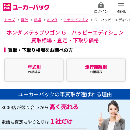
ログイン
MENU
トップ
買取
相場
ホンダ
ステップワゴン
Ｇ ハッピーエディシ
ホンダ ステップワゴン Ｇ ハッピーエディション
買取相場・査定・下取り価格
買取・下取り相場をお調べの方
年式別
走行距離別
の相場表
の相場表
ユーカーパックの車買取が選ばれる理由
高く売れる
8000店が競り合うから
１社だけ
電話も査定もやりとりは