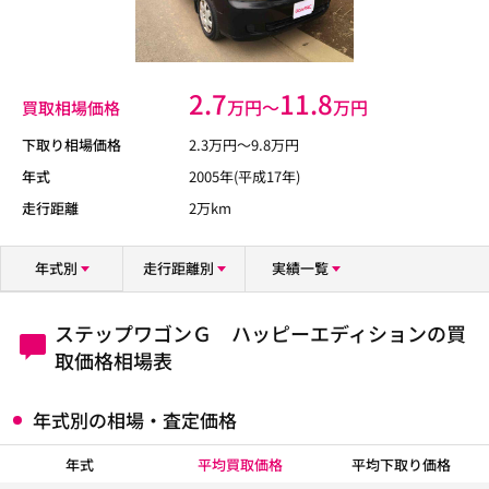
2.7
11.8
万円〜
万円
買取相場価格
下取り相場価格
2.3
万円〜
9.8
万円
年式
2005年(平成17年)
走行距離
2万km
年式別
走行距離別
実績一覧
ステップワゴンＧ ハッピーエディションの買
取価格相場表
年式別の相場・査定価格
年式
平均買取価格
平均下取り価格