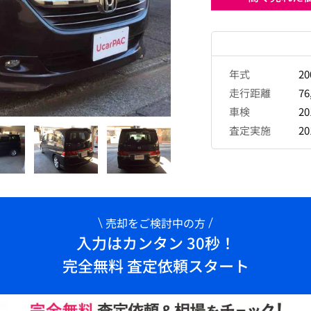
年式
2
走行距離
76
車検
2
査定実施
2
売却をご検討中の方
入力はカンタン 30秒！
完全無料 査定依頼スタート