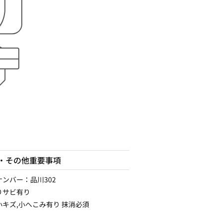
・その他重要事項
ナンバー：品川302
りサビ有り
小キズ,小へこみ有り 抹消必須