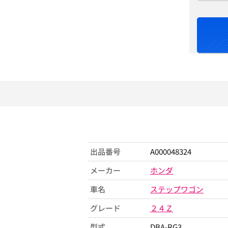
出品番号
A000048324
メーカー
ホンダ
車名
ステップワゴン
グレード
２４Ｚ
型式
DBA-RG3