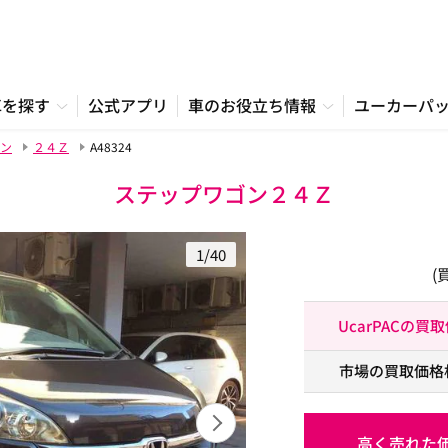
車を探す
公式アプリ
車のお役立ち情報
ユーカーパ
ン
２４Ｚ
A48324
ステップワゴン２４Ｚ
1/40
(
UcarPACの買
市場の買取価格
高く売れた