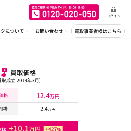
ログイン
ックについて
お問い合わせ
買取事業者様はこちら
買取価格
買取成立 2019年3月)
12.4
取価格
万円
2.4
相場
万円
+10.1
万円
+427
価格
%