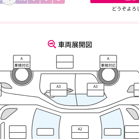
どうぞよろ
車両展開図
A
A
車検対応
車検対応
A3
A3
A2