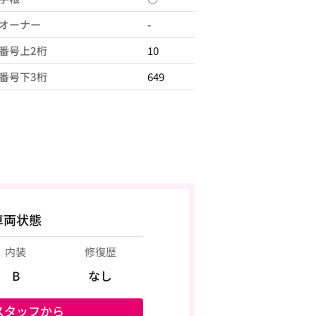
オーナー
-
番号上2桁
10
番号下3桁
649
車両状態
内装
修復歴
B
なし
スタッフから