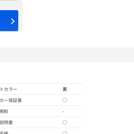
トカラー
黒
カー保証書
◯
X規制
-
説明書
◯
手帳
◯