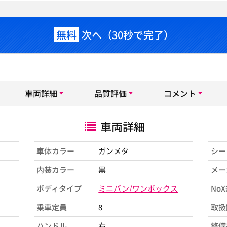
無料
次へ（30秒で完了）
車両詳細
品質評価
コメント
車両詳細
車体カラー
ガンメタ
シー
内装カラー
黒
メー
ボディタイプ
ミニバン/ワンボックス
No
乗車定員
8
取扱
ハンドル
右
整備