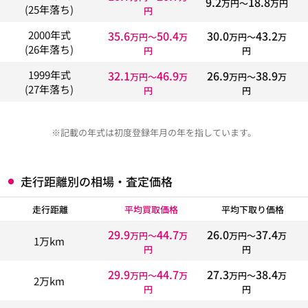
9.2
18.8
万円〜
万円
(25年落ち)
円
35.6
50.4
30.0
43.2
2000年式
万円〜
万
万円〜
万
(26年落ち)
円
円
32.1
46.9
26.9
38.9
1999年式
万円〜
万
万円〜
万
(27年落ち)
円
円
※記載の年式は初度登録年月の年を指しています。
走行距離別の相場・査定価格
走行距離
平均買取価格
平均下取り価格
29.9
44.7
26.0
37.4
万円〜
万
万円〜
万
1万km
円
円
29.9
44.7
27.3
38.4
万円〜
万
万円〜
万
2万km
円
円