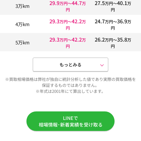
29.9
44.7
27.5
40.1
万円〜
万
万円〜
万
3万km
円
円
29.3
42.2
24.7
36.9
万円〜
万
万円〜
万
4万km
円
円
29.3
42.2
26.2
35.8
万円〜
万
万円〜
万
5万km
円
円
もっとみる
※買取相場価格は弊社が独自に統計分析した値であり実際の買取価格を
保証するものではありません。
※年式は2001年にて算出しています。
LINEで
相場情報･新着実績を受け取る