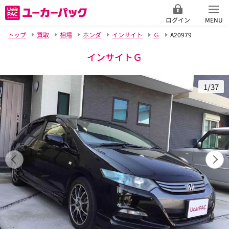
ログイン
MENU
トップ
買取
相場
ホンダ
インサイト
Ｇ
A20979
インサイトＧ
1/37