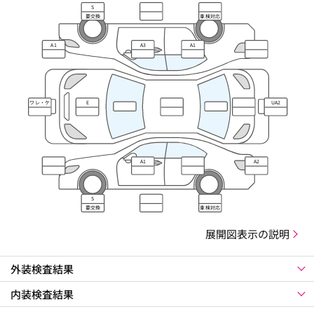
S
要交換
車検対応
A1
A3
A1
ワレ・ケ
E
UA2
ズレ
A1
A2
S
要交換
車検対応
展開図表示の説明
外装検査結果
内装検査結果