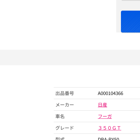
出品番号
A000104366
メーカー
日産
車名
フーガ
グレード
３５０ＧＴ
型式
DBA-PY50