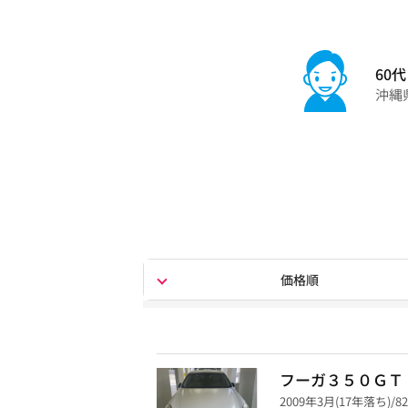
60代
沖縄
価格順
フーガ３５０ＧＴ
2009年3月(17年落ち)/82