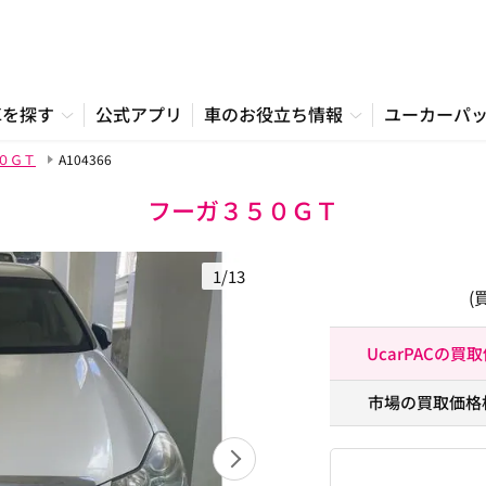
車を探す
公式アプリ
車のお役立ち情報
ユーカーパ
０ＧＴ
A104366
フーガ３５０ＧＴ
1/13
(
UcarPACの買
市場の買取価格