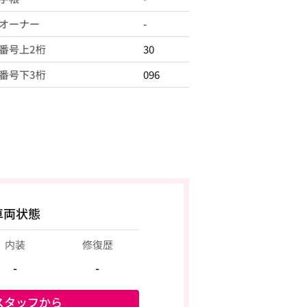
オーナー
-
番号上2桁
30
番号下3桁
096
車両状態
内装
修復歴
-
-
スタッフから