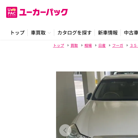
トップ
車買取
カタログを探す
新車情報
中古
トップ
買取
相場
日産
フーガ
３５