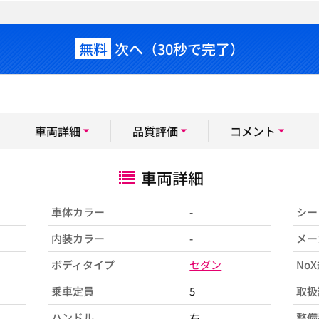
無料
次へ（30秒で完了）
車両詳細
品質評価
コメント
車両詳細
車体カラー
-
シー
内装カラー
-
メー
ボディタイプ
セダン
No
乗車定員
5
取扱
ハンドル
右
整備