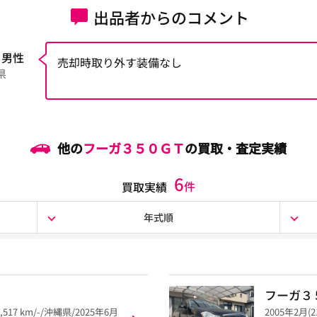
出品者からのコメント
 男性
売却時取り外す装備なし
県
他の
フーガ３５０ＧＴ
の買取・査定実績
6
件
買取実績
年式順
フーガ３
,517 km/-/沖縄県/2025年6月
2005年2月(