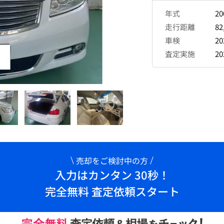
年式
2
走行距離
82
車検
2
査定実施
2
売却をご検討中の方
入力はカンタン 30秒！
完全無料 査定依頼スタート