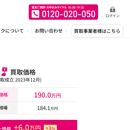
ログイン
ックについて
お問い合わせ
買取事業者様はこちら
Ｖ
買取価格
買取成立 2023年12月)
190.0
取価格
万円
184.1
相場
万円
+6.0
万円
+3
た価格
%