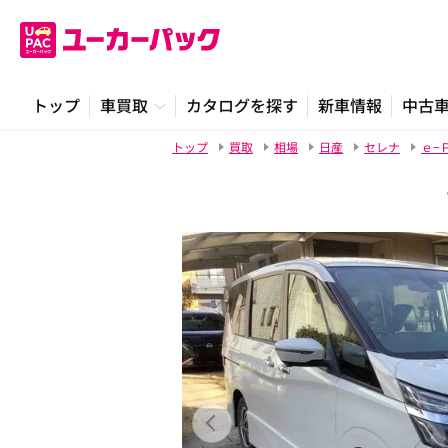
トップ
車買取
カタログを探す
新車情報
中古
トップ
買取
相場
日産
セレナ
ｅ−