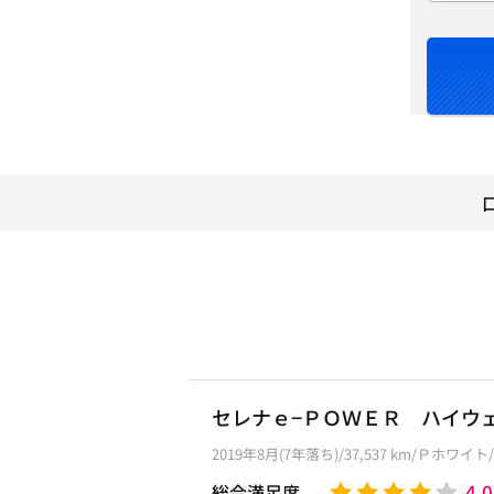
セレナｅ−ＰＯＷＥＲ ハイウ
2019年8月(7年落ち)/37,537 km/Ｐホワイ
4.0
総合満足度