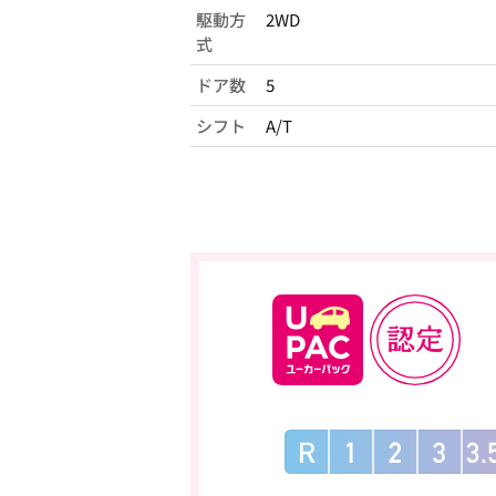
駆動方
2WD
式
ドア数
5
シフト
A/T