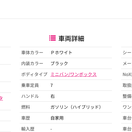
車両詳細
車体カラー
Ｐホワイト
シー
内装カラー
ブラック
メー
ボディタイプ
ミニバン/ワンボックス
No
乗車定員
7
取扱
ハンドル
右
整備
タ
燃料
ガソリン（ハイブリッド）
ワン
車歴
自家用
車台
輸入歴
-
車台