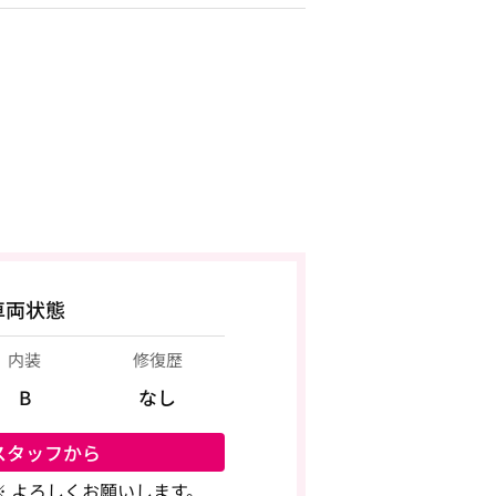
車両状態
内装
修復歴
B
なし
スタッフから
で※ よろしくお願いします。