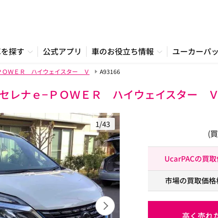
車を探す
公式アプリ
車のお役立ち情報
ユーカーパ
ＰＯＷＥＲ ハイウェイスター Ｖ
A93166
セレナｅ−ＰＯＷＥＲ ハイウェイスター 
1/43
(
UcarPACの買
市場の買取価格
高く売れ