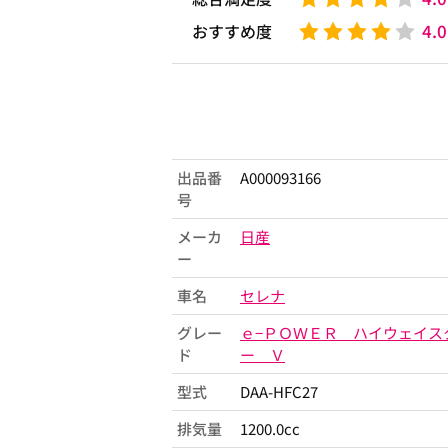
4.0
おすすめ度
出品番
A000093166
号
メーカ
日産
ー
車名
セレナ
グレー
ｅ−ＰＯＷＥＲ ハイウェイス
ド
ー Ｖ
型式
DAA-HFC27
排気量
1200.0cc