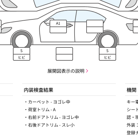
A1
S
S
ヒビ
ヒビ
展開図表示の説明
内装検査結果
機関
・カーペット - ヨゴレ中
キー
・荷室トリム - A
シー
・右前ドアトリム - ヨゴレ中
認・
・右後ドアトリム - スレ小
外装
登録ナ