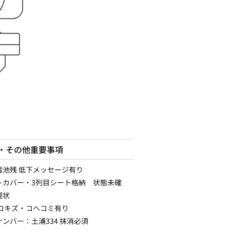
・その他重要事項
電池残 低下メッセージ有り
トカバー・3列目シート格納 状態未確
現状
 コキズ・コヘコミ有り
ンバー：土浦334 抹消必須