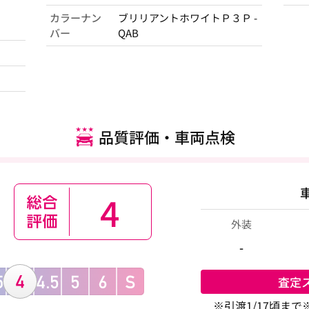
カラーナン
ブリリアントホワイトＰ３Ｐ -
バー
QAB
品質評価・車両点検
4
外装
-
査定
※引渡1/17頃ま