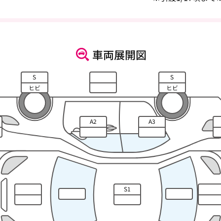
車両展開図
S
S
ヒビ
ヒビ
A2
A3
S1