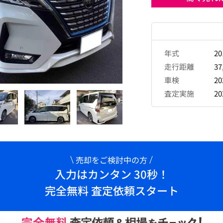
年式
2
走行距離
37
車検
2
査定実施
2
売却をご検討中の方
入力はカンタン 30秒！
完全無料 査定依頼スタート