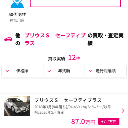
50代 男性
神奈川県
他
プリウスＳ セーフティプ
の買取・査定実
の
ラス
績
12
件
買取実績
価格順
年式順
走行距離順
プリウスＳ セーフティプラス
2018年3月(8年落ち)/94,460 km/シルバー/岐阜
県/2026年5月査定
87.0
万円
+7.7
万円