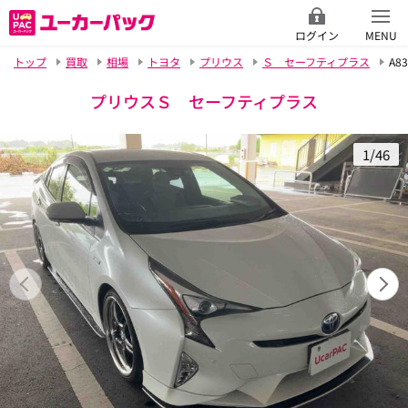
ログイン
MENU
トップ
買取
相場
トヨタ
プリウス
Ｓ セーフティプラス
A83
プリウスＳ セーフティプラス
1/46