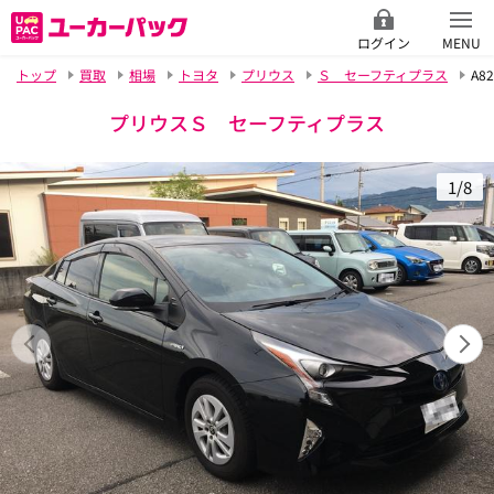
ログイン
MENU
トップ
買取
相場
トヨタ
プリウス
Ｓ セーフティプラス
A82
プリウスＳ セーフティプラス
1/8