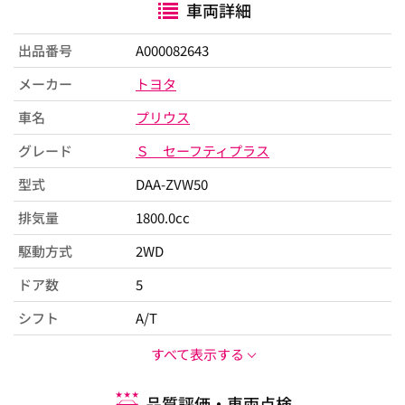
車両詳細
出品番号
A000082643
メーカー
トヨタ
車名
プリウス
グレード
Ｓ セーフティプラス
型式
DAA-ZVW50
排気量
1800.0cc
駆動方式
2WD
ドア数
5
シフト
A/T
すべて表示する
品質評価・車両点検