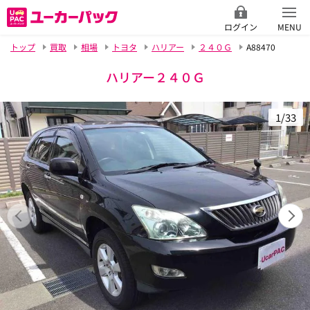
ログイン
MENU
トップ
買取
相場
トヨタ
ハリアー
２４０Ｇ
A88470
ハリアー２４０Ｇ
1/33