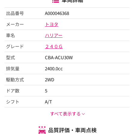
出品番号
A000046368
メーカー
トヨタ
車名
ハリアー
グレード
２４０Ｇ
型式
CBA-ACU30W
排気量
2400.0cc
駆動方式
2WD
ドア数
5
シフト
A/T
すべて表示する
品質評価・車両点検