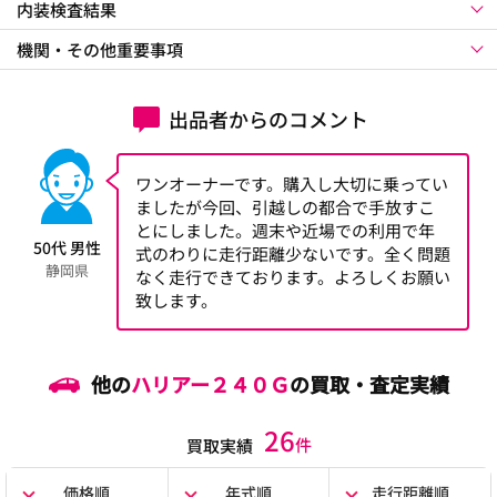
内装検査結果
機関・その他重要事項
出品者からのコメント
ワンオーナーです。購入し大切に乗ってい
ましたが今回、引越しの都合で手放すこ
とにしました。週末や近場での利用で年
50代 男性
式のわりに走行距離少ないです。全く問題
静岡県
なく走行できております。よろしくお願い
致します。
他の
ハリアー２４０Ｇ
の買取・査定実績
26
件
買取実績
価格順
年式順
走行距離順