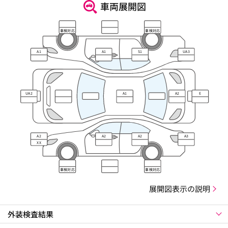
車両展開図
車検対応
車検対応
A1
A1
S1
UA3
UA2
A1
A2
E
A2
A2
A2
A3
XX
車検対応
車検対応
展開図表示の説明
外装検査結果