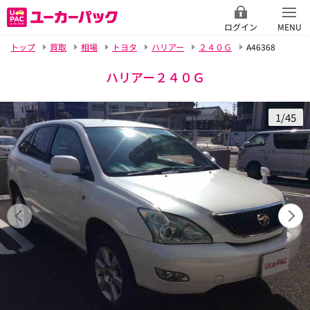
ログイン
MENU
トップ
買取
相場
トヨタ
ハリアー
２４０Ｇ
A46368
ハリアー２４０Ｇ
1/45