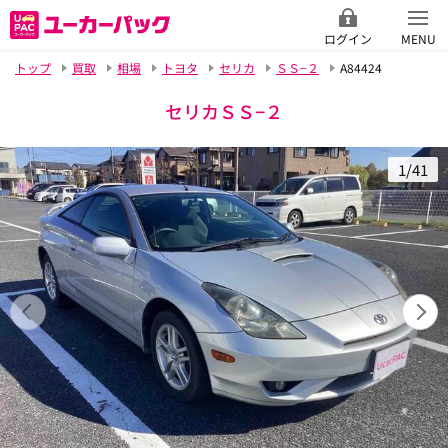
ログイン
MENU
トップ
買取
相場
トヨタ
セリカ
ＳＳ−２
A84424
セリカＳＳ−２
1/41