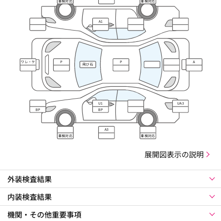
車検対応
車検対応
A1
ワレ・ケ
P
P
A
飛び石
ズレ
U1
UA3
BP
BP
A3
車検対応
車検対応
展開図表示の説明
外装検査結果
内装検査結果
機関・その他重要事項