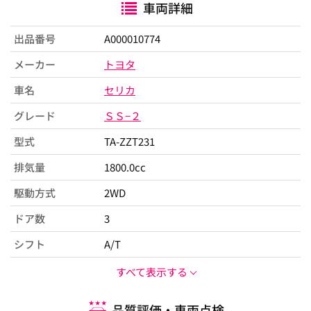
車両詳細
出品番号
A000010774
メーカー
トヨタ
車名
セリカ
グレード
ＳＳ−２
型式
TA-ZZT231
排気量
1800.0cc
駆動方式
2WD
ドア数
3
シフト
A/T
すべて表示する
品質評価・車両点検