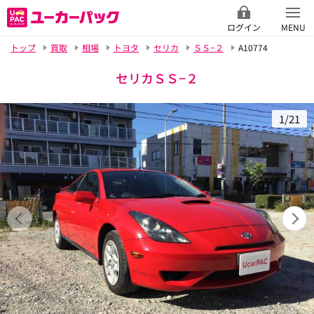
ログイン
MENU
トップ
買取
相場
トヨタ
セリカ
ＳＳ−２
A10774
セリカＳＳ−２
1/21