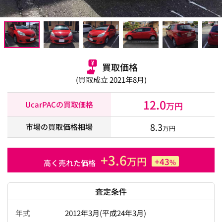
買取価格
(買取成立 2021年8月)
12.0
UcarPACの買取価格
万円
8.3
市場の買取価格相場
万円
+3.6
万円
+43
%
高く売れた価格
査定条件
年式
2012年3月(平成24年3月)