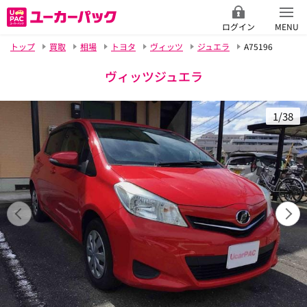
ログイン
MENU
トップ
買取
相場
トヨタ
ヴィッツ
ジュエラ
A75196
ヴィッツジュエラ
1/38