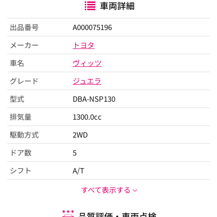
車両詳細
出品番号
A000075196
メーカー
トヨタ
車名
ヴィッツ
グレード
ジュエラ
型式
DBA-NSP130
排気量
1300.0cc
駆動方式
2WD
ドア数
5
シフト
A/T
すべて表示する
品質評価・車両点検