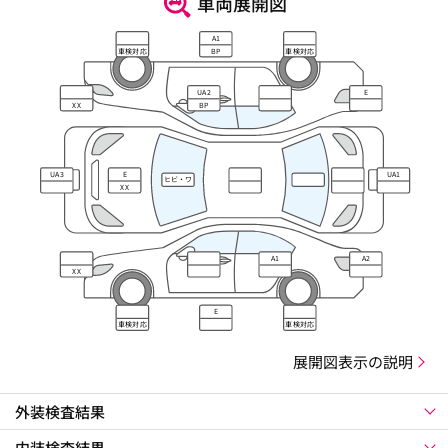
車両展開図
A1
車検対応
BP
車検対応
UA2
E
XX
BP
UA3
E
UA1
ヒビ・ワ
XX
レ・キズ
A1
A2
XX
E
車検対応
車検対応
展開図表示の説明
外装検査結果
内装検査結果