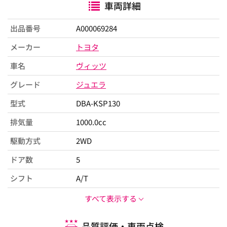
車両詳細
出品番号
A000069284
メーカー
トヨタ
車名
ヴィッツ
グレード
ジュエラ
型式
DBA-KSP130
排気量
1000.0cc
駆動方式
2WD
ドア数
5
シフト
A/T
すべて表示する
品質評価・車両点検