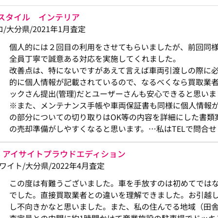
スタイル インテリア
/クロ/大分県/2021年1月査定
個人的には２回目の利用をさせてもらいましたが、前回同
全員丁寧で誠意ある対応を実施してくれました。
改善点は、特にないですがあえて言えば車両引渡しの際に
的に個人情報が記載されているので、なるべくなら買取業
ックさん提出(管理)だとユーザーさんも安心できると思いま
※また、メンテナンス手帳や車両保証書も同様に個人情報
の部分についての切り取りはOK等の内容を詳細にした書類
の売却準備がしやすくなると思います。…私はTELで問合
 アイサイトプラウドエディション
/Ｐホワイト/大分県/2022年4月査定
この度は有難うございました。車を手放すのは初めてでは
でした。直接買取業者との違いを理解できました。お引越
し不向きかなと思いました。また、私の住んでる地域（田