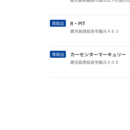
鹿児島県霧島市国分山下町国分山下町
R・PIT
買取店
鹿児島県姶良市脇元４８３
カーセンターマーキュリー
買取店
鹿児島県姶良市脇元５０９