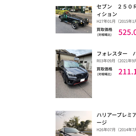
セブン ２５０
ィション
H27年01月（2015年1月
買取価格
525.
(対相場比)
フォレスター 
R03年09月（2021年9月）
買取価格
211.
(対相場比)
ハリアープレミ
ージ
H26年07月（2014年7月）