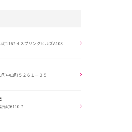
1167-4 スプリングヒルズA103
山町中山町５２６１－３５
売
町6110-7