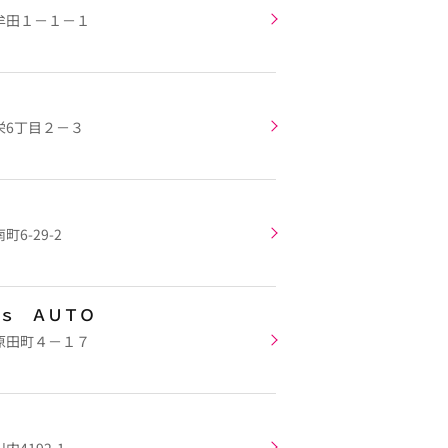
牟田１－１－１
栄6丁目２－３
6-29-2
’ｓ ＡＵＴＯ
原田町４－１７