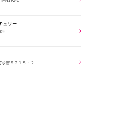
4192-1
キュリー
09
町永吉８２１５‐２