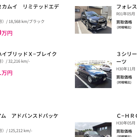
Ｒカムイ リミテッドエデ
フォレ
R01年05月（
）/ 18,568 km/ブラック
買取価格
(対相場比)
0
万円
ハイブリッドＸ−ブレイク
３シリー
ーツ
/ 32,216 km/-
H30年11月（
1
万円
買取価格
(対相場比)
アム アドバンスドパッケ
Ｃ−ＨＲ
H30年05月（
/ 125,212 km/-
買取価格
(対相場比)