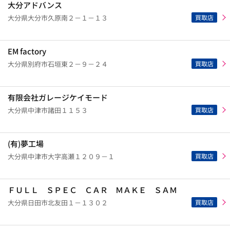
大分アドバンス
買取店
大分県大分市久原南２－１－１３
EM factory
買取店
大分県別府市石垣東２－９－２４
有限会社ガレージケイモード
買取店
大分県中津市諸田１１５３
(有)夢工場
買取店
大分県中津市大字高瀬１２０９－１
ＦＵＬＬ ＳＰＥＣ ＣＡＲ ＭＡＫＥ ＳＡＭ
買取店
大分県日田市北友田１－１３０２