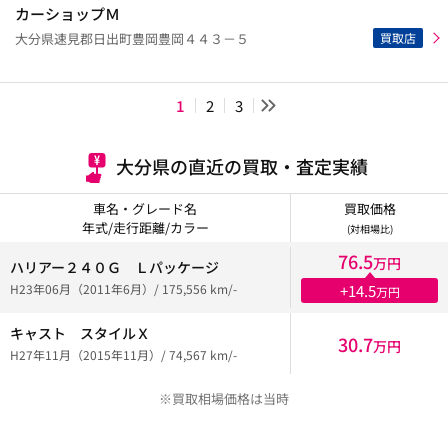
カーショップＭ
買取店
大分県速見郡日出町豊岡豊岡４４３－５
1
2
3
大分県の直近の買取・査定実績
車名・グレード名
買取価格
年式/走行距離/カラー
(対相場比)
76.5
万円
ハリアー２４０Ｇ Ｌパッケージ
H23年06月（2011年6月）/ 175,556 km/-
+14.5
万円
キャスト スタイルＸ
30.7
万円
H27年11月（2015年11月）/ 74,567 km/-
※買取相場価格は当時