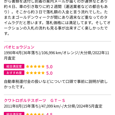
から書類を送付し到着の案内メールが届くのが連休などあり
約４日、車の引き取りに約２週間（運送業者などの都合もあ
り）。そこから約３日で落札額の入金と言う流れでした。た
またまゴールデンウィークが間にあり週末など重なってのタ
イムラグだと思います。落札価格には満足してます。そしてオ
ークションの入札の流れも見る事が出来すごく楽しかったで
す。
パオヒョウジュン
1990年4月(36年落ち)/106,996 km/オレンジ/大分県/2022年11
月査定
5.0
総合満足度
5.0
おすすめ度
自動車税還付金の扱いなどについて口頭で事前に説明が欲し
かったです。
クワトロポルテスポーツ ＧＴ－Ｓ
2011年8月(15年落ち)/47,099 km/-/大分県/2024年5月査定
4.5
総合満足度