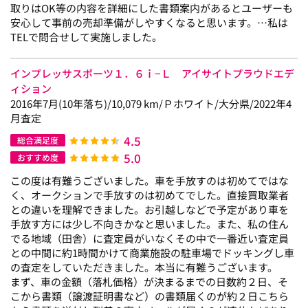
取りはOK等の内容を詳細にした書類案内があるとユーザーも
安心して事前の売却準備がしやすくなると思います。…私は
TELで問合せして実施しました。
インプレッサスポーツ１．６ｉ−Ｌ アイサイトプラウドエデ
ィション
2016年7月(10年落ち)/10,079 km/Ｐホワイト/大分県/2022年4
月査定
4.5
総合満足度
5.0
おすすめ度
この度は有難うございました。車を手放すのは初めてではな
く、オークションで手放すのは初めてでした。直接買取業者
との違いを理解できました。お引越しなどで予定があり車を
手放す方には少し不向きかなと思いました。また、私の住ん
でる地域（田舎）に査定員がいなくその中で一番近い査定員
との中間に約1時間かけて商業施設の駐車場でドッキングし車
の査定をしていただきました。本当に有難うございます。
まず、車の金額（落札価格）が決まるまでの日数約２日、そ
こから書類（譲渡証明書など）の書類届くのが約２日こちら