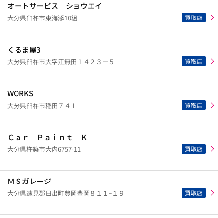
オートサービス ショウエイ
買取店
大分県臼杵市東海添10組
くるま屋3
買取店
大分県臼杵市大字江無田１４２３－５
WORKS
買取店
大分県臼杵市稲田７４１
Ｃａｒ Ｐａｉｎｔ Ｋ
買取店
大分県杵築市大内6757-11
ＭＳガレージ
買取店
大分県速見郡日出町豊岡豊岡８１１−１９